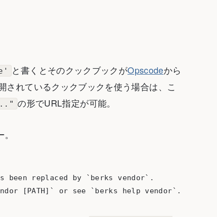
と書くとそのクックブックが
Opscode
から
e'
bで公開されているクックブックを使う場合は、こ
の形でURL指定が可能。
.."
ー。
s been replaced by `berks vendor`.
