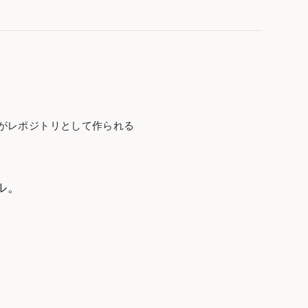
フォルダがレポジトリとして作られる

ール。