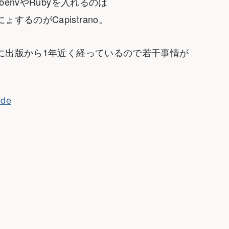
nvやRubyを入れるのは
にょするのがCapistrano。
に出版から1年近く経っているので若干事情が
ode