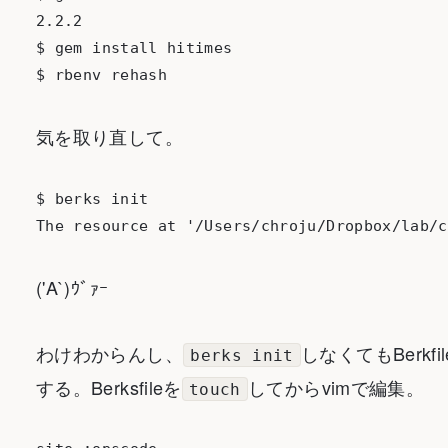
2.2.2

$ gem install hitimes

気を取り直して。
$ berks init

('A`)ｳﾞｧｰ
わけわからんし、
しなくてもBerk
berks init
する。Berksfileを
してからvimで編集。
touch