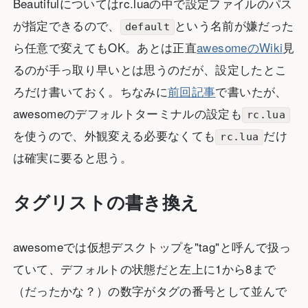
Beautifulについてはrc.luaの中で設定ファイルのパス
が指定できるので、
という名前が嫌だった
default
ら任意で変えてもOK。あとは正直
awesomeのWiki
見
るのが手っ取り早いとは思うのだが、設定したとこ
ろだけ書いておく。ちなみに
前回記事
で書いたが、
awesomeのデフォルトターミナルの設定も
rc.lua
を使うので、外観変える必要なくても
だけ
rc.lua
は確実に要ると思う。
タグリストの書き換え
awesomeでは仮想デスクトップを"tag"と呼んで扱っ
ていて、デフォルトの状態だと左上に1から8まで
（だったかな？）の数字がタグの番号として並んで