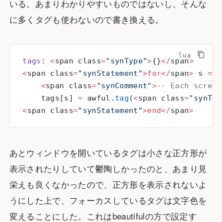
いる。あまりわかりやすいものではないし、そんな
に多くタグも使わないので書き換える。
tags
: 
<
span class
=
"synType"
>
{}
</
span
>
<
span class
=
"synStatement"
>for</
span
>
 s 
=
 <
    <
span class
=
"synComment"
>
-- Each screen
    tags[s] 
=
 awful.
tag
(
<
span class
=
"synTyp
<
span class
=
"synStatement"
>end</
span
>
あとウィンドウを開いているタグは小さな正方形が
表示されたりしていて鬱陶しかったのと、あまり見
栄えも良くなかったので、正方形を表示されないよ
うにした上で、フォーカスしているタグは文字色を
変えることにした。これはbeautifulの方で設定す