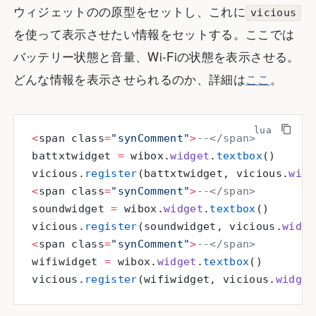
ウィジェットのの原型をセットし、これに
vicious
を使って表示させたい情報をセットする。ここでは
バッテリー状態と音量、Wi-Fiの状態を表示させる。
どんな情報を表示させられるのか、詳細は
ここ
。
<
span class
=
"synComment"
>
--</span>
battxtwidget 
=
 wibox.
widget
.
textbox
()
vicious.
register
(battxtwidget, vicious.
widg
<
span class
=
"synComment"
>
--</span>
soundwidget 
=
 wibox.
widget
.
textbox
()
vicious.
register
(soundwidget, vicious.
widge
<
span class
=
"synComment"
>
--</span>
wifiwidget 
=
 wibox.
widget
.
textbox
()
vicious.
register
(wifiwidget, vicious.
widget