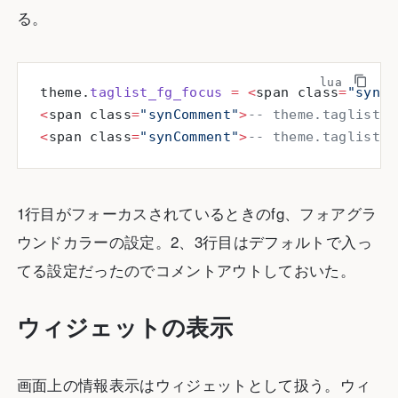
る。
theme.
taglist_fg_focus
 =
 <
span class
=
"synCo
<
span class
=
"synComment"
>
-- theme.taglist_s
<
span class
=
"synComment"
>
-- theme.taglist_s
1行目がフォーカスされているときのfg、フォアグラ
ウンドカラーの設定。2、3行目はデフォルトで入っ
てる設定だったのでコメントアウトしておいた。
ウィジェットの表示
画面上の情報表示はウィジェットとして扱う。ウィ