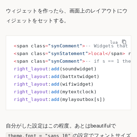
ウィジェットを作ったら、画面上のレイアウトにウ
ィジェットをセットする。
<
span class
=
"synComment"
>
-- Widgets that ar
<
span class
=
"synStatement"
>local</
span
>
 rig
<
span class
=
"synComment"
>
-- if s == 1 then 
right_layout
:
add
(soundwidget)
right_layout
:
add
(battxtwidget)
right_layout
:
add
(wifiwidget)
right_layout
:
add
(mytextclock)
right_layout
:
add
(mylayoutbox[s])
自分がした設定はこの程度。あとはbeautifulで
の設定でフォントサイズ
theme.font = "sans 10"