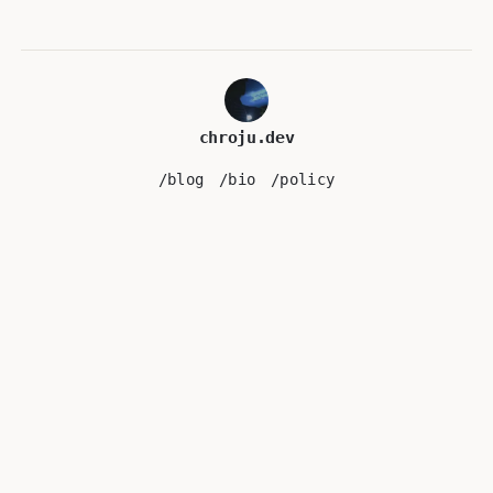
chroju.dev
/blog
/bio
/policy