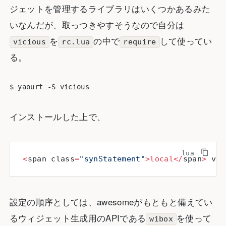
ジェットを管理するライブラリはいくつかあるみた
いなんだが、取っつきやすそうなので自分は
を
の中で
して使ってい
vicious
rc.lua
require
る。
インストールした上で、
<
span class
=
"synStatement"
>local</
span
>
 vic
設定の順序としては、awesomeがもともと備えてい
るウィジェット生成用のAPIである
を使って
wibox