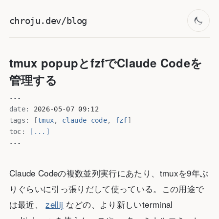
chroju.dev/blog
tmux popupとfzfでClaude Codeを
管理する
---
date:
2026-05-07 09:12
tags:
[
tmux
,
claude-code
,
fzf
]
toc:
[...]
---
Claude Codeの複数並列実行にあたり、tmuxを9年ぶ
りぐらいに引っ張りだして使っている。この用途で
は最近、
zellij
などの、より新しいterminal