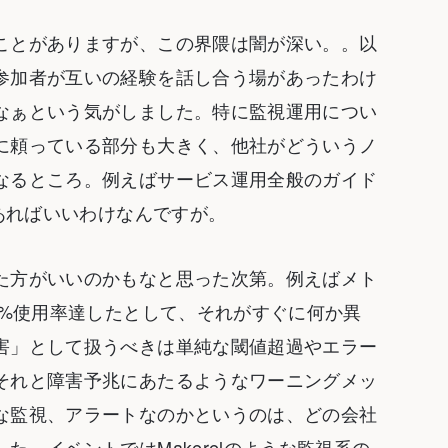
ことがありますが、この界隈は闇が深い。。以
参加者が互いの経験を話し合う場があったわけ
なぁという気がしました。特に監視運用につい
に頼っている部分も大きく、他社がどういうノ
なるところ。例えばサービス運用全般のガイド
があればいいわけなんですが。
た方がいいのかもなと思った次第。例えばメト
0%使用率達したとして、それがすぐに何か異
害」として扱うべきは単純な閾値超過やエラー
それと障害予兆にあたるようなワーニングメッ
な監視、アラートなのかというのは、どの会社
。イベントではMakerelのような監視系の