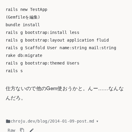
rails new TestApp

(Gemfileを編集)

bundle install

rails g bootstrap:install less

rails g bootstrap:layout application fluid

rails g Scaffold User name:string mail:string

rake db:migrate

rails g bootstrap:themed Users

仕方ないので他のGem使おうかと。んー……なんな
んだろ。
chroju.dev
/
blog
/
2014-01-09-post.md
▾
Raw