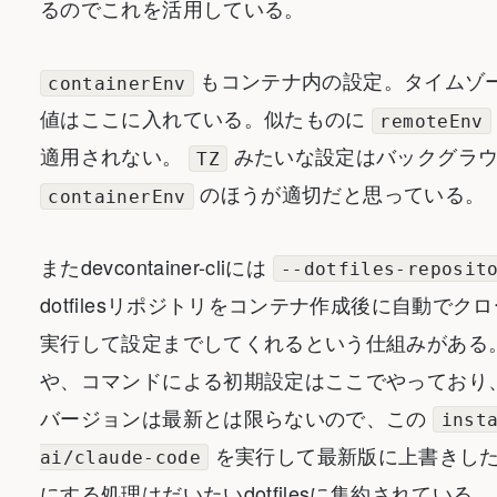
るのでこれを活用している。
もコンテナ内の設定。タイムゾ
containerEnv
値はここに入れている。似たものに
remoteEnv
適用されない。
みたいな設定はバックグラウ
TZ
のほうが適切だと思っている。
containerEnv
またdevcontainer-cliには
--dotfiles-reposit
dotfilesリポジトリをコンテナ作成後に自動で
実行して設定までしてくれるという仕組みがある
や、コマンドによる初期設定はここでやっており、Clau
バージョンは最新とは限らないので、この
inst
を実行して最新版に上書きした
ai/claude-code
にする処理はだいたいdotfilesに集約されている。