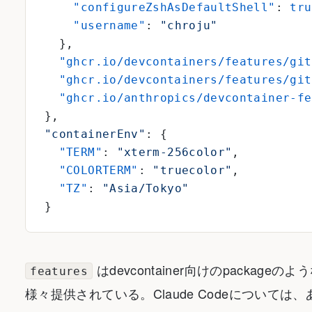
    "configureZshAsDefaultShell"
: 
tru
    "username"
: 
"chroju"
  },
  "ghcr.io/devcontainers/features/git
  "ghcr.io/devcontainers/features/git
  "ghcr.io/anthropics/devcontainer-fe
},
"containerEnv"
: {
  "TERM"
: 
"xterm-256color"
,
  "COLORTERM"
: 
"truecolor"
,
  "TZ"
: 
"Asia/Tokyo"
}
はdevcontainer向けのpacka
features
様々提供されている。Claude Codeについては、あり