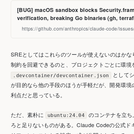
[BUG] macOS sandbox blocks Security.fra
verification, breaking Go binaries (gh, terraf
Issue #23416 · anthropics/claude-code
https://github.com/anthropics/claude-code/issue
SREとしてはこれらのツールが使えないのはかなり痛い
制約を回避できるのと、プロジェクトごとに環境
としてシ
.devcontainer/devcontainer.json
が目的なら他の手段のほうが手軽だが、開発環境の定義
利点だと思っている。
ただ、素朴に
のコンテナを立ち上
ubuntu:24.04
ろと足りないものがある。Claude Codeの公式ドキ